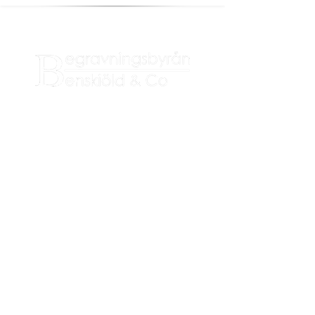
035-10 10 14 jour dygnet runt
info@begravningbco.se
Stellan Mörners gata 2
302 26 Halmstad