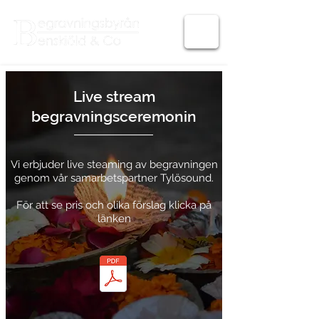
Live stream
begravningsceremonin
Vi erbjuder live steaming av begravningen
genom vår samarbetspartner Tylösound.
För att se pris och olika förslag klicka på
länken