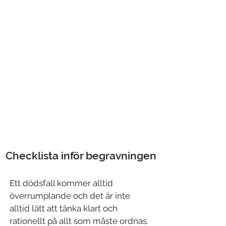
engagemang, som kan vara till stor hjälp i
en svår stund.
Vi vill hjälpa er att skapa ett ljust och
personligt avsked då varje begravning är
unik.
Varmt välkommen att kontakta oss- vi
finns alltid för er.
Håkan, Göran, Urban och Nina
035-10 10 14
jour dygnet runt
Checklista inför begravningen
Ett dödsfall kommer alltid
överrumplande och det är inte
alltid lätt att tänka klart och
rationellt på allt som måste ordnas.