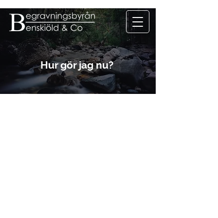
Hur gör jag nu?
Hur går man tillväga när det värsta har
hänt? Att förlora en anhörig är en
omvälvande händelse som leder till
många frågor.
En av de första sakerna man gör är att
kontakta en begravningsbyrå.
Med många år av erfarenhet i
begravningsbranschen är Benskiöld & Co
ett mycket tryggt val.
Du får också en omtanke och ett